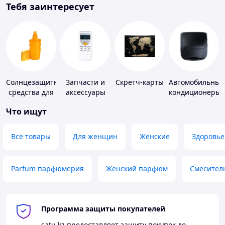
Тебя заинтересует
Солнцезащитные
Запчасти и
Скретч-карты
Автомобильные
средства для
аксессуары
кондиционеры
кожи
для бытовых
Что ищут
кондиционеров
Все товары
Для женщин
Женские
Здоровье
Parfum парфюмерия
Женский парфюм
Смесител
Программа защиты покупателей
satu.kz
предоставляет защиту покупок до