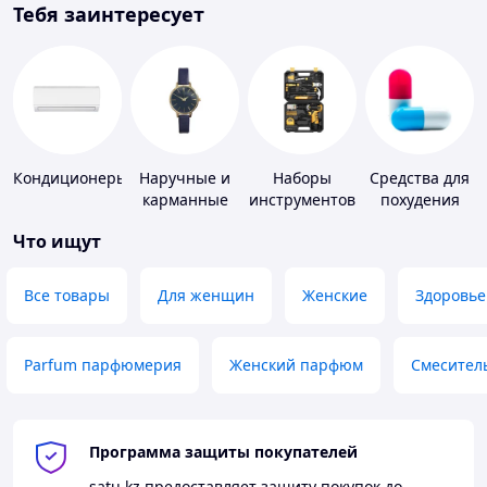
Тебя заинтересует
Кондиционеры
Наручные и
Наборы
Средства для
карманные
инструментов
похудения
часы
Что ищут
Все товары
Для женщин
Женские
Здоровье
Parfum парфюмерия
Женский парфюм
Смесител
Программа защиты покупателей
satu.kz
предоставляет защиту покупок до