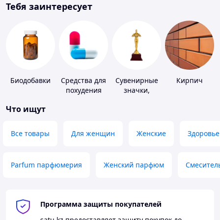
Тебя заинтересует
Биодобавки
Средства для
Сувенирные
Кирпич
похудения
значки,
награды
Что ищут
Все товары
Для женщин
Женские
Здоровье
Parfum парфюмерия
Женский парфюм
Смесител
Программа защиты покупателей
satu.kz
предоставляет защиту покупок до