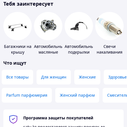
Тебя заинтересует
Багажники на
Автомобильные
Автомобильные
Свечи
крышу
масляные
подкрылки
накаливания
насосы
и зажигания
Что ищут
Все товары
Для женщин
Женские
Здоровье
Parfum парфюмерия
Женский парфюм
Смесител
Программа защиты покупателей
satu.kz
предоставляет защиту покупок до