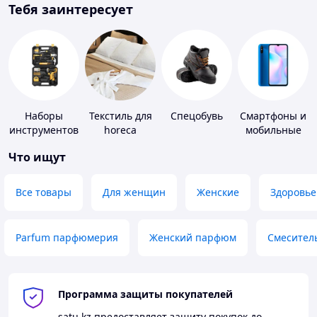
Тебя заинтересует
Наборы
Текстиль для
Спецобувь
Смартфоны и
инструментов
horeca
мобильные
телефоны
Что ищут
Все товары
Для женщин
Женские
Здоровье
Parfum парфюмерия
Женский парфюм
Смесител
Программа защиты покупателей
satu.kz
предоставляет защиту покупок до