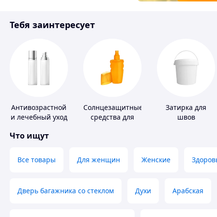
Товары для детей
Тебя заинтересует
Инструмент
Антивозрастной
Солнцезащитные
Затирка для
и лечебный уход
средства для
швов
за кожей
кожи
Что ищут
Все товары
Для женщин
Женские
Здоров
Дверь багажника со стеклом
Духи
Арабская