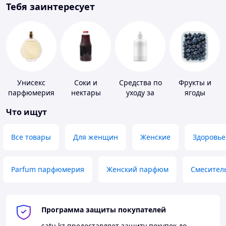
Тебя заинтересует
Унисекс
Соки и
Средства по
Фрукты и
парфюмерия
нектары
уходу за
ягоды
контактными
Что ищут
линзами
Все товары
Для женщин
Женские
Здоровье
Parfum парфюмерия
Женский парфюм
Смесител
Программа защиты покупателей
satu.kz
предоставляет защиту покупок до