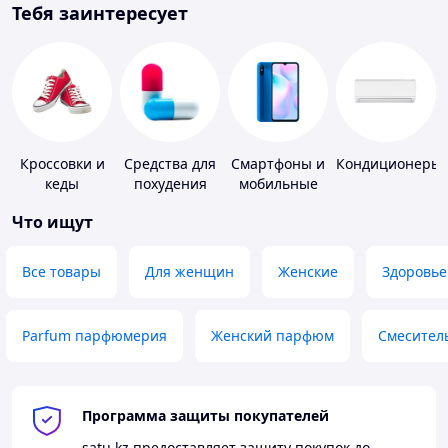
Тебя заинтересует
Кроссовки и
Средства для
Смартфоны и
Кондиционеры
кеды
похудения
мобильные
телефоны
Что ищут
Все товары
Для женщин
Женские
Здоровье
Parfum парфюмерия
Женский парфюм
Смесител
Программа защиты покупателей
satu.kz
предоставляет защиту покупок до