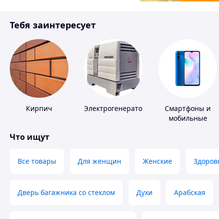
Товары для детей
Тебя заинтересует
Инструмент
Кирпич
Электрогенераторы
Смартфоны и
мобильные
телефоны
Что ищут
Все товары
Для женщин
Женские
Здоров
Дверь багажника со стеклом
Духи
Арабская