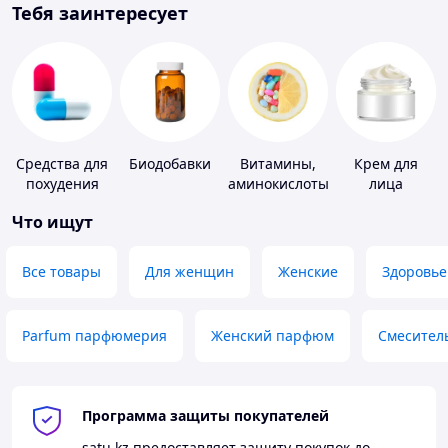
Тебя заинтересует
Средства для
Биодобавки
Витамины,
Крем для
похудения
аминокислоты
лица
и коферменты
Что ищут
Все товары
Для женщин
Женские
Здоровье
Parfum парфюмерия
Женский парфюм
Смесител
Программа защиты покупателей
satu.kz
предоставляет защиту покупок до