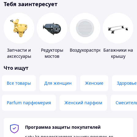
Тебя заинтересует
Запчасти и
Редукторы
Воздухораспределители
Багажники на
аксессуары
мостов
крышу
для насосов
Что ищут
Все товары
Для женщин
Женские
Здоровье
Parfum парфюмерия
Женский парфюм
Смесител
Программа защиты покупателей
satu.kz
предоставляет защиту покупок до