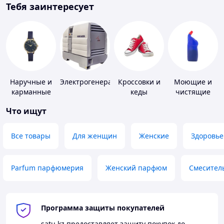
Тебя заинтересует
Наручные и
Электрогенераторы
Кроссовки и
Моющие и
карманные
кеды
чистящие
часы
средства
Что ищут
Все товары
Для женщин
Женские
Здоровье
Parfum парфюмерия
Женский парфюм
Смесител
Программа защиты покупателей
satu.kz
предоставляет защиту покупок до