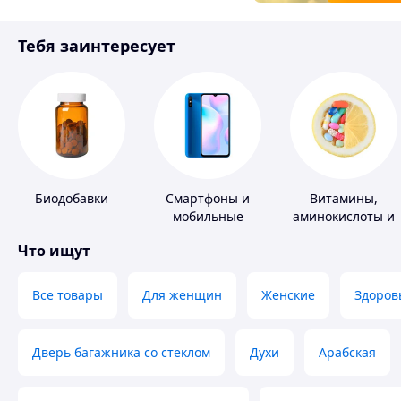
Товары для детей
Тебя заинтересует
Инструмент
Биодобавки
Смартфоны и
Витамины,
мобильные
аминокислоты и
телефоны
коферменты
Что ищут
Все товары
Для женщин
Женские
Здоров
Дверь багажника со стеклом
Духи
Арабская