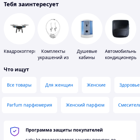
Тебя заинтересует
Квадрокоптеры
Комплекты
Душевые
Автомобильные
украшений из
кабины
кондиционеры
серебра
Что ищут
Все товары
Для женщин
Женские
Здоровье
Parfum парфюмерия
Женский парфюм
Смесител
Программа защиты покупателей
satu.kz
предоставляет защиту покупок до