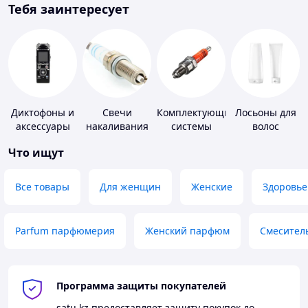
Тебя заинтересует
Диктофоны и
Свечи
Комплектующие
Лосьоны для
аксессуары
накаливания
системы
волос
и зажигания
зажигания
Что ищут
Все товары
Для женщин
Женские
Здоровье
Parfum парфюмерия
Женский парфюм
Смесител
Программа защиты покупателей
satu.kz
предоставляет защиту покупок до