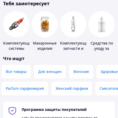
Тебя заинтересует
Комплектующие
Макаронные
Комплектующие,
Средства по
системы
изделия
запчасти и
уходу за
зажигания
расходные
контактными
Что ищут
материалы
линзами
для
сантехники
Все товары
Для женщин
Женские
Здоровье
Parfum парфюмерия
Женский парфюм
Смесител
Программа защиты покупателей
satu.kz
предоставляет защиту покупок до