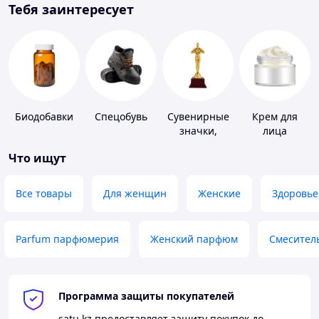
Тебя заинтересует
Биодобавки
Спецобувь
Сувенирные
Крем для
значки,
лица
награды
Что ищут
Все товары
Для женщин
Женские
Здоровье
Parfum парфюмерия
Женский парфюм
Смесител
Программа защиты покупателей
satu.kz
предоставляет защиту покупок до