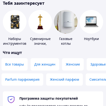
Тебя заинтересует
Наборы
Сувенирные
Газовые
Ноутбуки
инструментов
значки,
котлы
награды
Что ищут
Все товары
Для женщин
Женские
Здоровье
Parfum парфюмерия
Женский парфюм
Смесител
Программа защиты покупателей
satu.kz
предоставляет защиту покупок до