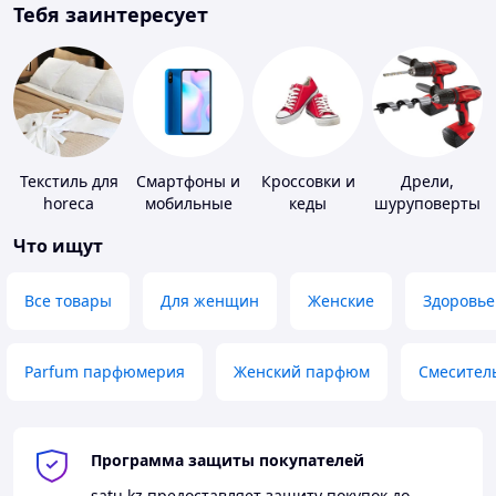
Тебя заинтересует
Текстиль для
Смартфоны и
Кроссовки и
Дрели,
horeca
мобильные
кеды
шуруповерты
телефоны
Что ищут
Все товары
Для женщин
Женские
Здоровье
Parfum парфюмерия
Женский парфюм
Смесител
Программа защиты покупателей
satu.kz
предоставляет защиту покупок до