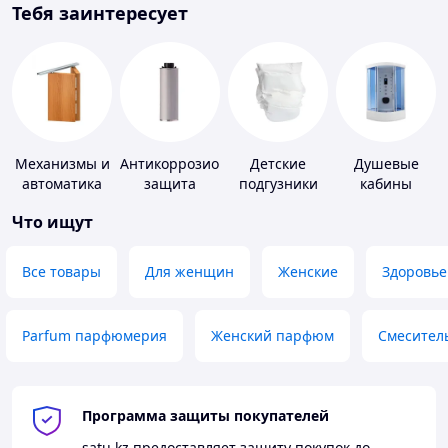
Тебя заинтересует
Механизмы и
Антикоррозионная
Детские
Душевые
автоматика
защита
подгузники
кабины
для окон и
Что ищут
дверей
Все товары
Для женщин
Женские
Здоровье
Parfum парфюмерия
Женский парфюм
Смесител
Программа защиты покупателей
satu.kz
предоставляет защиту покупок до