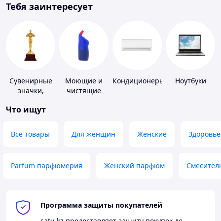
Тебя заинтересует
Сувенирные
Моющие и
Кондиционеры
Ноутбуки
значки,
чистящие
награды
средства
Что ищут
Все товары
Для женщин
Женские
Здоровье
Parfum парфюмерия
Женский парфюм
Смесител
Программа защиты покупателей
satu.kz
предоставляет защиту покупок до