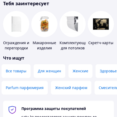
Тебя заинтересует
Ограждения и
Макаронные
Комплектующие
Скретч-карты
перегородки
изделия
для потолков
для ванной,
Что ищут
душа, туалета
Все товары
Для женщин
Женские
Здоровье
Parfum парфюмерия
Женский парфюм
Смесител
Программа защиты покупателей
satu.kz
предоставляет защиту покупок до