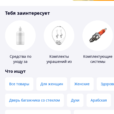
Товары для детей
Тебя заинтересует
Инструмент
Средства по
Комплекты
Комплектующие
уходу за
украшений из
системы
контактными
серебра
зажигания
Что ищут
линзами
Все товары
Для женщин
Женские
Здоров
Дверь багажника со стеклом
Духи
Арабская