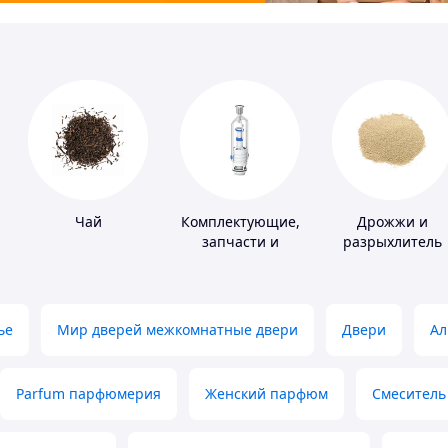
Чай
Комплектующие,
Дрожжи и
запчасти и
разрыхлитель
расходные
теста
материалы для
сантехники
ье
Мир дверей межкомнатные двери
Двери
Ал
Parfum парфюмерия
Женский парфюм
Смеситель