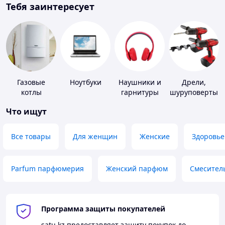
Тебя заинтересует
Газовые
Ноутбуки
Наушники и
Дрели,
котлы
гарнитуры
шуруповерты
Что ищут
Все товары
Для женщин
Женские
Здоровье
Parfum парфюмерия
Женский парфюм
Смесител
Программа защиты покупателей
satu.kz
предоставляет защиту покупок до