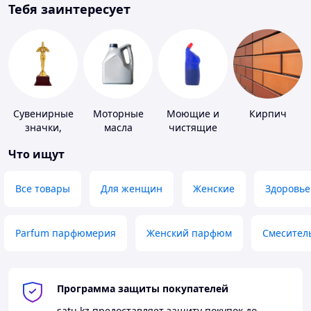
Тебя заинтересует
Сувенирные
Моторные
Моющие и
Кирпич
значки,
масла
чистящие
награды
средства
Что ищут
Все товары
Для женщин
Женские
Здоровье
Parfum парфюмерия
Женский парфюм
Смесител
Программа защиты покупателей
satu.kz
предоставляет защиту покупок до