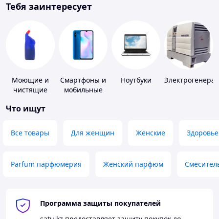
Тебя заинтересует
Моющие и
Смартфоны и
Ноутбуки
Электрогенера
чистящие
мобильные
средства
телефоны
Что ищут
Все товары
Для женщин
Женские
Здоровье
Parfum парфюмерия
Женский парфюм
Смесител
Программа защиты покупателей
satu.kz
предоставляет защиту покупок до