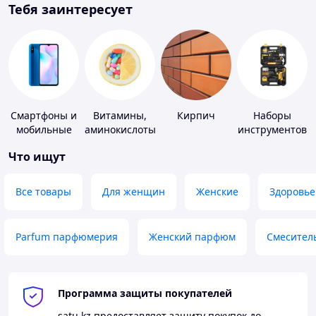
Тебя заинтересует
Смартфоны и
Витамины,
Кирпич
Наборы
мобильные
аминокислоты
инструментов
телефоны
и коферменты
Что ищут
Все товары
Для женщин
Женские
Здоровье
Parfum парфюмерия
Женский парфюм
Смесител
Программа защиты покупателей
satu.kz
предоставляет защиту покупок до