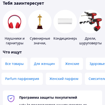
Тебя заинтересует
Наушники и
Сувенирные
Кондиционеры
Дрели,
гарнитуры
значки,
шуруповерты
награды
Что ищут
Все товары
Для женщин
Женские
Здоровье
Parfum парфюмерия
Женский парфюм
Смесител
Программа защиты покупателей
satu.kz
предоставляет защиту покупок до