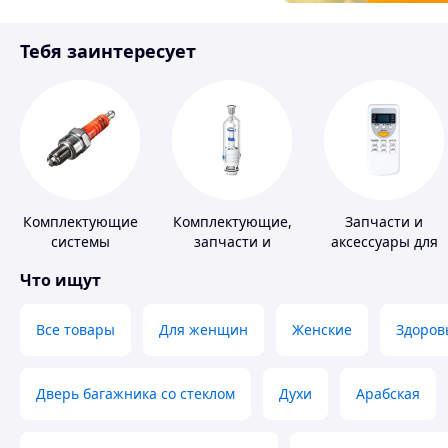
Товары для детей
Тебя заинтересует
Инструмент
Комплектующие
Комплектующие,
Запчасти и
системы
запчасти и
аксессуары для
зажигания
расходные
бытовых
Что ищут
материалы для
кондиционеров
сантехники
Все товары
Для женщин
Женские
Здоров
Дверь багажника со стеклом
Духи
Арабская