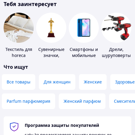
Тебя заинтересует
Текстиль для
Сувенирные
Смартфоны и
Дрели,
horeca
значки,
мобильные
шуруповерты
награды
телефоны
Что ищут
Все товары
Для женщин
Женские
Здоровье
Parfum парфюмерия
Женский парфюм
Смесител
Программа защиты покупателей
satu.kz
предоставляет защиту покупок до