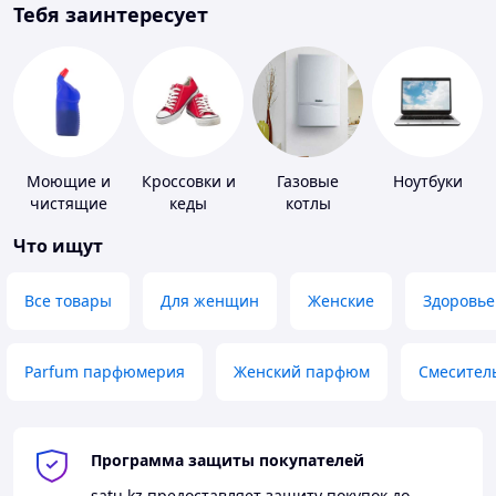
Тебя заинтересует
Моющие и
Кроссовки и
Газовые
Ноутбуки
чистящие
кеды
котлы
средства
Что ищут
Все товары
Для женщин
Женские
Здоровье
Parfum парфюмерия
Женский парфюм
Смесител
Программа защиты покупателей
satu.kz
предоставляет защиту покупок до