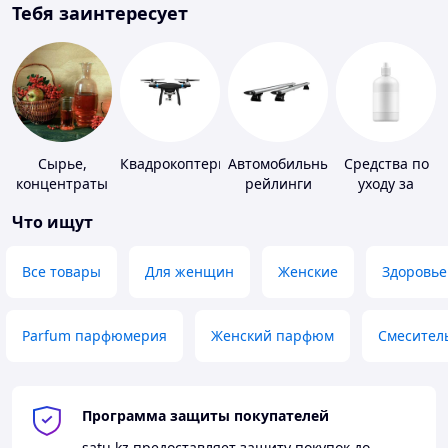
Тебя заинтересует
Сырье,
Квадрокоптеры
Автомобильные
Средства по
концентраты
рейлинги
уходу за
для
контактными
Что ищут
алкогольной
линзами
продукции
Все товары
Для женщин
Женские
Здоровье
Parfum парфюмерия
Женский парфюм
Смесител
Программа защиты покупателей
satu.kz
предоставляет защиту покупок до