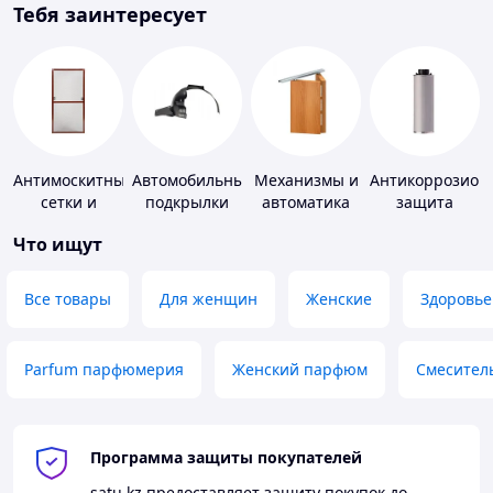
Тебя заинтересует
Антимоскитные
Автомобильные
Механизмы и
Антикоррозион
сетки и
подкрылки
автоматика
защита
комплектующие
для окон и
Что ищут
к ним
дверей
Все товары
Для женщин
Женские
Здоровье
Parfum парфюмерия
Женский парфюм
Смесител
Программа защиты покупателей
satu.kz
предоставляет защиту покупок до