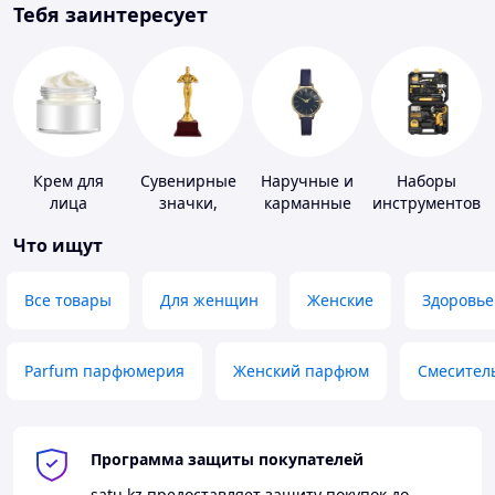
Тебя заинтересует
Крем для
Сувенирные
Наручные и
Наборы
лица
значки,
карманные
инструментов
награды
часы
Что ищут
Все товары
Для женщин
Женские
Здоровье
Parfum парфюмерия
Женский парфюм
Смесител
Программа защиты покупателей
satu.kz
предоставляет защиту покупок до