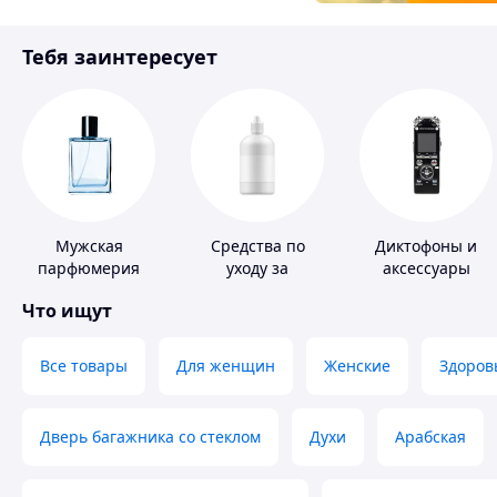
Товары для детей
Тебя заинтересует
Инструмент
Мужская
Средства по
Диктофоны и
парфюмерия
уходу за
аксессуары
контактными
Что ищут
линзами
Все товары
Для женщин
Женские
Здоров
Дверь багажника со стеклом
Духи
Арабская