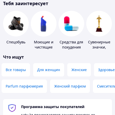
Тебя заинтересует
Спецобувь
Моющие и
Средства для
Сувенирные
чистящие
похудения
значки,
средства
награды
Что ищут
Все товары
Для женщин
Женские
Здоровье
Parfum парфюмерия
Женский парфюм
Смесител
Программа защиты покупателей
satu.kz
предоставляет защиту покупок до