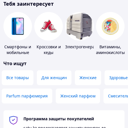
Тебя заинтересует
Смартфоны и
Кроссовки и
Электрогенераторы
Витамины,
мобильные
кеды
аминокислоты
телефоны
и коферменты
Что ищут
Все товары
Для женщин
Женские
Здоровье
Parfum парфюмерия
Женский парфюм
Смесител
Программа защиты покупателей
satu.kz
предоставляет защиту покупок до