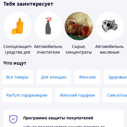
Тебя заинтересует
Солнцезащитные
Автомобильные
Сырье,
Автомобильные
средства для
очистители
концентраты
масляные
кожи
для
насосы
Что ищут
алкогольной
продукции
Все товары
Для женщин
Женские
Здоровье
Parfum парфюмерия
Женский парфюм
Смесител
Программа защиты покупателей
satu.kz
предоставляет защиту покупок до