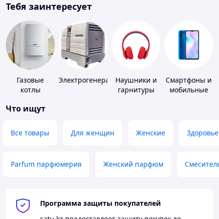
Тебя заинтересует
Газовые
Электрогенераторы
Наушники и
Смартфоны и
котлы
гарнитуры
мобильные
телефоны
Что ищут
Все товары
Для женщин
Женские
Здоровье
Parfum парфюмерия
Женский парфюм
Смесител
Программа защиты покупателей
satu.kz
предоставляет защиту покупок до