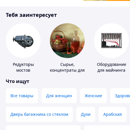
Товары для детей
Тебя заинтересует
Инструмент
Редукторы
Сырье,
Оборудование
мостов
концентраты для
для майнинга
алкогольной
Что ищут
продукции
Все товары
Для женщин
Женские
Здоров
Дверь багажника со стеклом
Духи
Арабская