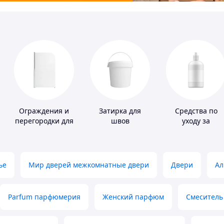
Ограждения и
Затирка для
Средства по
перегородки для
швов
уходу за
ванной, душа,
контактными
туалета
линзами
ье
Мир дверей межкомнатные двери
Двери
Ал
Parfum парфюмерия
Женский парфюм
Смеситель