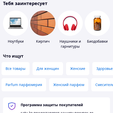
Тебя заинтересует
Ноутбуки
Кирпич
Наушники и
Биодобавки
гарнитуры
Что ищут
Все товары
Для женщин
Женские
Здоровье
Parfum парфюмерия
Женский парфюм
Смесител
Программа защиты покупателей
satu.kz
предоставляет защиту покупок до