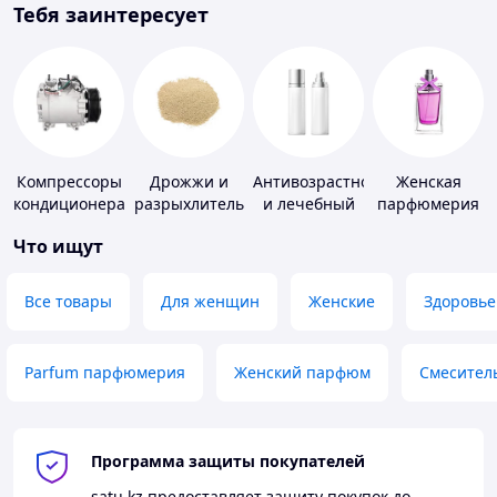
Тебя заинтересует
Компрессоры
Дрожжи и
Антивозрастной
Женская
кондиционера
разрыхлитель
и лечебный
парфюмерия
теста
уход за кожей
Что ищут
Все товары
Для женщин
Женские
Здоровье
Parfum парфюмерия
Женский парфюм
Смесител
Программа защиты покупателей
satu.kz
предоставляет защиту покупок до