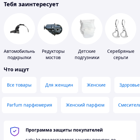
Тебя заинтересует
Автомобильные
Редукторы
Детские
Серебряные
подкрылки
мостов
подгузники
серьги
Что ищут
Все товары
Для женщин
Женские
Здоровье
Parfum парфюмерия
Женский парфюм
Смесител
Программа защиты покупателей
satu.kz
предоставляет защиту покупок до