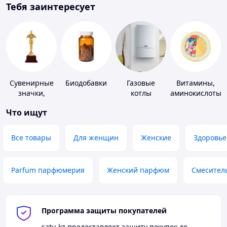
Тебя заинтересует
Сувенирные
Биодобавки
Газовые
Витамины,
значки,
котлы
аминокислоты
награды
и коферменты
Что ищут
Все товары
Для женщин
Женские
Здоровье
Parfum парфюмерия
Женский парфюм
Смесител
Программа защиты покупателей
satu.kz
предоставляет защиту покупок до