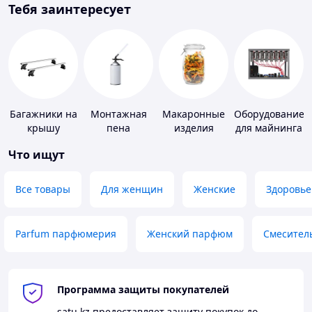
Тебя заинтересует
Багажники на
Монтажная
Макаронные
Оборудование
крышу
пена
изделия
для майнинга
Что ищут
Все товары
Для женщин
Женские
Здоровье
Parfum парфюмерия
Женский парфюм
Смесител
Программа защиты покупателей
satu.kz
предоставляет защиту покупок до