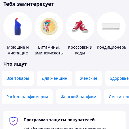
Тебя заинтересует
Моющие и
Витамины,
Кроссовки и
Кондиционеры
чистящие
аминокислоты
кеды
средства
и коферменты
Что ищут
Все товары
Для женщин
Женские
Здоровье
Parfum парфюмерия
Женский парфюм
Смесител
Программа защиты покупателей
satu.kz
предоставляет защиту покупок до