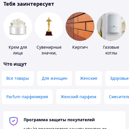
Тебя заинтересует
Крем для
Сувенирные
Кирпич
Газовые
лица
значки,
котлы
награды
Что ищут
Все товары
Для женщин
Женские
Здоровье
Parfum парфюмерия
Женский парфюм
Смесител
Программа защиты покупателей
satu.kz
предоставляет защиту покупок до