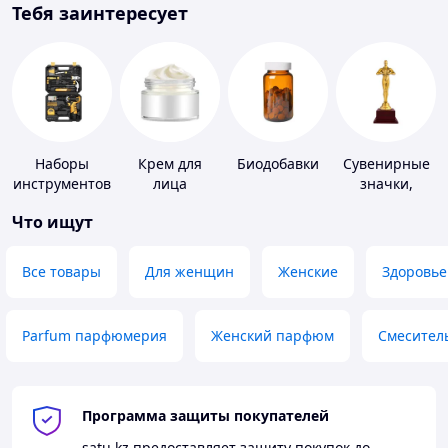
Тебя заинтересует
Наборы
Крем для
Биодобавки
Сувенирные
инструментов
лица
значки,
награды
Что ищут
Все товары
Для женщин
Женские
Здоровье
Parfum парфюмерия
Женский парфюм
Смесител
Программа защиты покупателей
satu.kz
предоставляет защиту покупок до