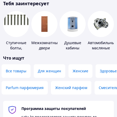
Тебя заинтересует
Ступичные
Межкомнатные
Душевые
Автомобильные
болты,
двери
кабины
масляные
шпильки и
насосы
Что ищут
гайки
Все товары
Для женщин
Женские
Здоровье
Parfum парфюмерия
Женский парфюм
Смесител
Программа защиты покупателей
satu.kz
предоставляет защиту покупок до