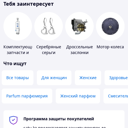
Тебя заинтересует
Комплектующие,
Серебряные
Дроссельные
Мотор-колеса
запчасти и
серьги
заслонки
расходные
Что ищут
материалы
для
сантехники
Все товары
Для женщин
Женские
Здоровье
Parfum парфюмерия
Женский парфюм
Смесител
Программа защиты покупателей
satu.kz
предоставляет защиту покупок до